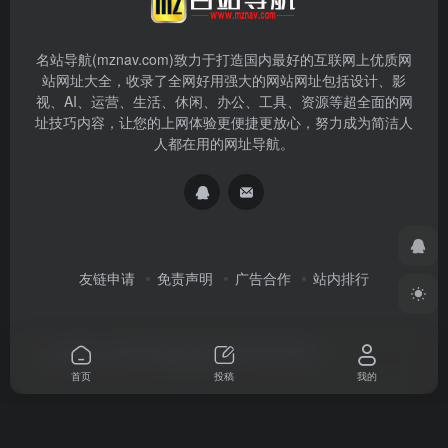
名站导航(mznav.com)致力于打造国内最好的互联网上优质网
站网址大全，收录了全网好用强大的网站网址包括设计、影
视、AI、运营、生活、休闲、办公、工具、资源等超全面的网
址技巧内容，让您的上网体验更便捷更放心，努力成为简洁人
人都在用的网址导航。
友链申请
免责声明
广告合作
站内排行
Copyright © 2026
名站导航
豫ICP备2021034007号-3
首页
投稿
我的