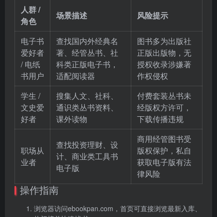
人群 /
场景描述
风险提示
角色
电子书
查找国内外经典名
图书多为出版社
爱好者
著、经管丛书、社
正版出版物，无
/ 电纸
科类正版电子书，
授权收录涉嫌著
书用户
适配阅读器
作权侵权
学生 /
搜集人文、社科、
付费套装丛书未
文史爱
通识类丛书资料、
经版权方许可，
好者
课外读物
下载传播违规
商用经管图书受
查找投资理财、设
职场从
版权保护，私自
计、商业类工具书
业者
获取电子版有法
电子版
律风险
操作指南
浏览器访问ebookpan.com，首页可直接浏览最新入库、