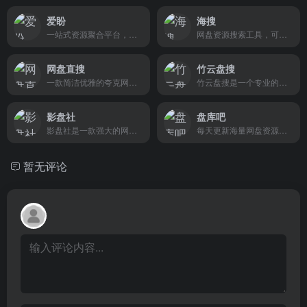
爱盼
海搜
一站式资源聚合平台，集网盘搜索、在线音乐、每日电影推荐等。
网盘资源搜索工具，可以搜9种网盘，常见的都能搜。
网盘直搜
竹云盘搜
一款简洁优雅的夸克网盘搜索引擎。
竹云盘搜是一个专业的夸克资源搜索引擎，帮助您快速找到夸克分享资源。覆盖最新电影、热门剧集、学习资料、实用软件，资源持续更新，验证有效。
影盘社
盘库吧
影盘社是一款强大的网盘资源搜索工具，支持百度、阿里、夸克、迅雷、UC、蓝奏云等主流网盘资源搜索......
每天更新海量网盘资源搜索下载。
暂无评论