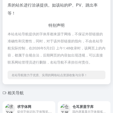
库的站长进行洽谈提供。如该站的IP、PV、跳出率
等！
特别声明
本站名站导航提供的字体库都来源于网络，不保证外部链接的
准确性和完整性，同时，对于该外部链接的指向，不由名站导
航实际控制，在2026年5月2日 上午1:48收录时，该网页上的内
容，都属于合规合法，后期网页的内容如出现违规，可以直接
联系网站管理员进行删除，名站导航不承担任何责任。
名站导航致力于优质、实用的网络站点资源收集与分享！
相关导航
求字体网
仓耳屏显字库
提供字体识别,字体预览,免费字体下载,字体在线设计,书法字体,艺术字体等服务。
国内屏幕显示字体领域标杆型原创字库官方平台。