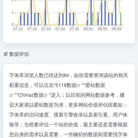
数据评估
字体库浏览人数已经达到84，如你需要查询该站的相关
权重信息，可以点击"
5118数据
""
爱站数据
""
Chinaz数据
"进入；以目前的网站数据参考，建
议大家请以爱站数据为准，更多网站价值评估因素如：
字体库的访问速度、搜索引擎收录以及索引量、用户体
验等；当然要评估一个站的价值，最主要还是需要根据
您自身的需求以及需要，一些确切的数据则需要找字体