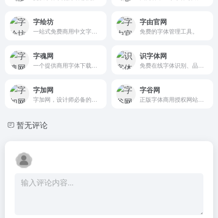
字绘坊
字由官网
一站式免费商用中文字体库。
免费的字体管理工具。
字魂网
识字体网
一个提供商用字体下载授权,字体定制,免费字体下载以及在线字体转换器的字体网站。
免费在线字体识别、品牌识别、字体下载、字体搜索和问答社区网站。
字加网
字谷网
字加网，设计师必备的字体库。万款字体正版字体下载，包括PS字体，广告字体，卡通字体，毛笔字体，可爱字体等各种好看字体。设计师提升效率的选择。
正版字体商用授权网站，提供字体购买、字体交易、字体授权、字体下载、字体求购、字体代购等服务。
暂无评论