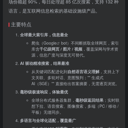
场份额超 90%，每日处理超 85 亿次搜索，支持 132 种
语言，是互联网信息检索的基础设施级产品。
主要特点
全球最大索引库，信息最全
爬虫（
Google
bot）不间断抓取全球网页，索引
库含
千亿级网页 / 图片 / 视频
，覆盖深网与学术资
源，信息广度与深度无可替代。
AI 驱动精准搜索，结果最准
从关键词匹配进化到
自然语言语义理解
，支持上下
文关联、多轮对话、意图预判；** 生成式
AI（SGE）** 直接给出答案摘要，无需逐页浏览。
毫秒级极速响应，体验最优
全球分布式服务器集群，
毫秒级返回结果
；实时联
想下拉、语音搜索、图像搜索，多端（PC / 移动 /
平板）无缝同步。
多语言与全球化适配，覆盖最广