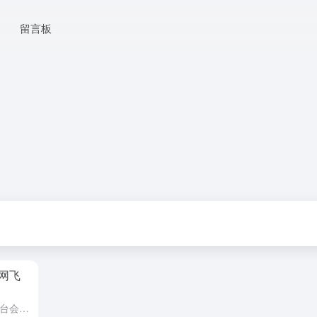
留言板
网飞
一家主打海外主流流媒体与音乐平台会员服务的第三方站点，即「银河录像局」官方服务平台。平台聚焦 Netflix、Spotify、Disney+、HBO Max 等海外头部影音服务，提供会员子账号、账号代...