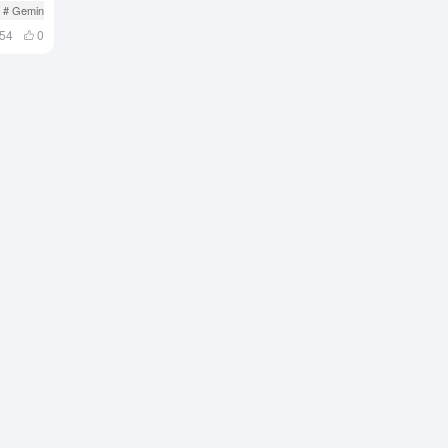
# Gemini Pro
54
0