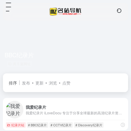
BBC纪录片
共 5 篇网址
排序
发布
更新
浏览
点赞
我爱纪录片
我爱纪录片 iLoveDocu 专注于分享全球最新的高清纪录片资源，并提供百度网盘、迅雷网盘、阿里云盘等多种下载方式。
纪录片站
# BBC纪录片
# CCTV纪录片
# Discovery纪录片