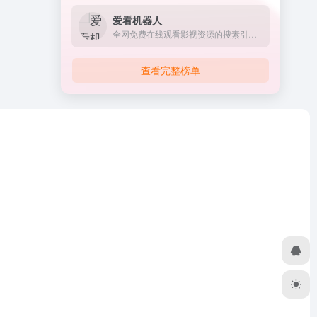
爱看机器人
全网免费在线观看影视资源的搜素引擎。
查看完整榜单