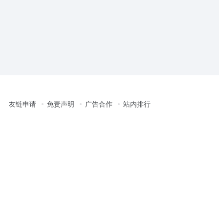
友链申请
免责声明
广告合作
站内排行