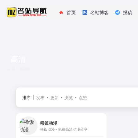
首页
名站博客
投稿
高清
共 1 篇网址
排序
发布
更新
浏览
点赞
稀饭动漫
稀饭动漫 - 免费高清动漫分享