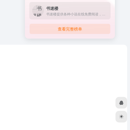
书迷楼
书迷楼提供各种小说在线免费阅读，看书就来书迷楼。
查看完整榜单