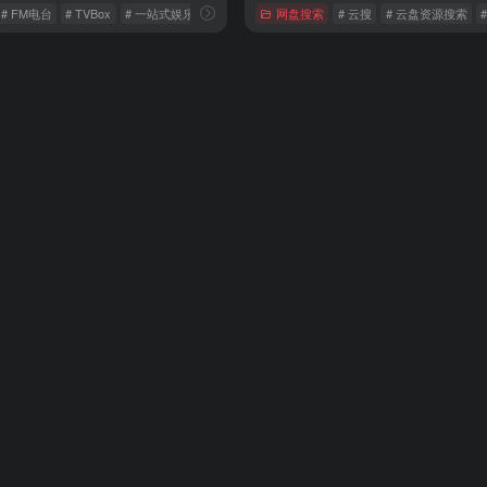
# FM电台
# TVBox
# 一站式娱乐
网盘搜索
# 云搜
# 云盘资源搜索