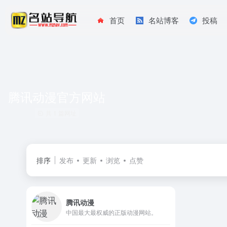
首页
名站博客
投稿
腾讯动漫官方网站
共 1 篇网址
排序
发布
更新
浏览
点赞
腾讯动漫
中国最大最权威的正版动漫网站。