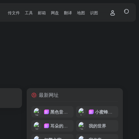
传文件
工具
邮箱
网盘
翻译
地图
识图
最新网址
黑色音频DJ
小蜜蜂音乐网
新
新
耳朵的主人
我的世界
新