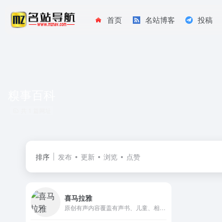
首页
名站博客
投稿
糗事百科
共 1 篇网址
排序
发布
更新
浏览
点赞
喜马拉雅
原创有声内容覆盖有声书、儿童、相声评书、财经新闻、音乐等328类。