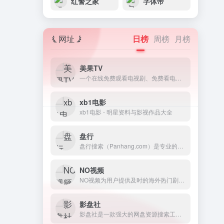
红警之家
字体帝
网址
日榜
周榜
月榜
美果TV
一个在线免费观看电视剧、免费看电影的网站。
xb1电影
xb1电影 - 明星资料与影视作品大全
盘行
盘行搜索（Panhang.com）是专业的网盘资源搜索引擎，免费提供百度网盘、阿里云盘、夸克、迅雷、UC、蓝奏云、115 等主流网盘资源搜索服务。界面简洁、搜索高效，帮你快速精准查找各类网盘资源，是便捷实用的网盘搜索引擎神器!
NO视频
NO视频为用户提供及时的海外热门剧集在线观看，友好无广告，致力于最轻松的追剧体验。
影盘社
影盘社是一款强大的网盘资源搜索工具，支持百度、阿里、夸克、迅雷、UC、蓝奏云等主流网盘资源搜索......