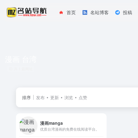
首页
名站博客
投稿
漫画 台湾
共 1 篇网址
排序
发布
更新
浏览
点赞
漫画manga
优质台湾漫画的免费在线阅读平台。