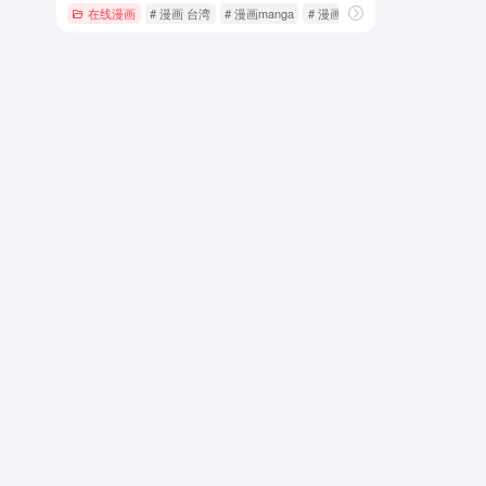
在线漫画
# 漫画 台湾
# 漫画manga
# 漫画免费