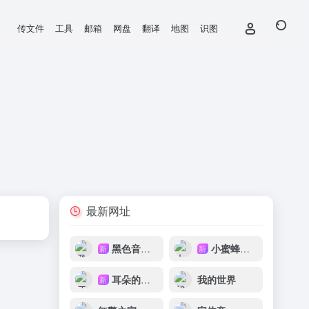
传文件
工具
邮箱
网盘
翻译
地图
识图
最新网址
黑色音频DJ
小蜜蜂音乐网
新
新
耳朵的主人
我的世界
新