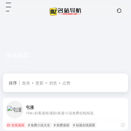
漫画推荐
共 1 篇网址
排序
发布
更新
浏览
点赞
屯漫
10w+好看漫画/漫剧/条漫/小说免费在线阅读。
在线漫画
# 免费小说大全
# 免费漫画
# 动漫在线观看