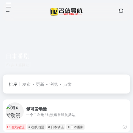
日本番剧
共 1 篇网址
排序
发布
更新
浏览
点赞
佩可爱动漫
一个二次元 / 动漫追番导航类站。
在线动漫
# 在线动漫
# 日本动漫
# 日本番剧