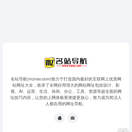
名站导航(mznav.com)致力于打造国内最好的互联网上优质网
站网址大全，收录了全网好用强大的网站网址包括设计、影
视、AI、运营、生活、休闲、办公、工具、资源等超全面的网
址技巧内容，让您的上网体验更便捷更放心，努力成为简洁人
人都在用的网址导航。