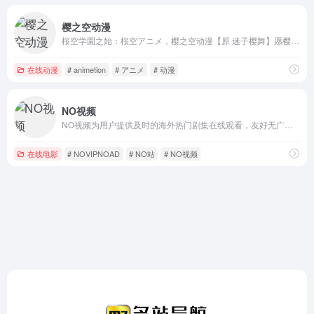
樱之空动漫
桜空学園之始：桜空アニメ，樱之空动漫【原 迷子樱舞】愿樱花四季于此欢乐长舞，域名skr.cc是sakura的缩写哟！本站有好看的动漫日剧以及歌曲，是一个不随大流、极具个人色彩、神秘又温馨的二次元圣地！
在线动漫
# animetion
# アニメ
# 动漫
NO视频
NO视频为用户提供及时的海外热门剧集在线观看，友好无广告，致力于最轻松的追剧体验。
在线电影
# NOVIPNOAD
# NO站
# NO视频