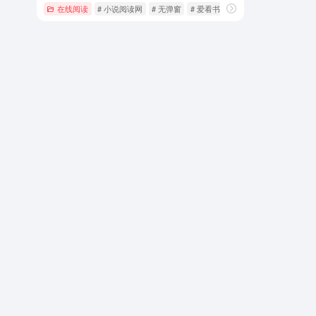
在线阅读
# 小说阅读网
# 无弹窗
# 爱看书吧