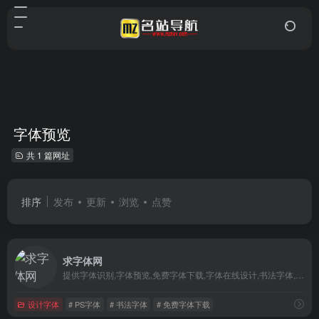
字体预览
共 1 篇网址
排序
发布
更新
浏览
点赞
求字体网
提供字体识别,字体预览,免费字体下载,字体在线设计,书法字体,艺术字体等服务。
设计字体
# PS字体
# 书法字体
# 免费字体下载