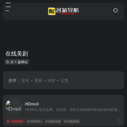
在线美剧
共 1 篇网址
排序
发布
更新
浏览
点赞
HDmoli
HDMOLI 提供免费、高品质、同时支持电脑和移动设备的影视剧在线观看网站
在线电影
# HDMOLI
# 在线动漫
# 在线美剧