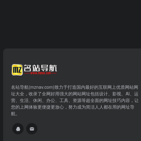
名站导航(mznav.com)致力于打造国内最好的互联网上优质网站网
址大全，收录了全网好用强大的网站网址包括设计、影视、AI、运
营、生活、休闲、办公、工具、资源等超全面的网址技巧内容，让
您的上网体验更便捷更放心，努力成为简洁人人都在用的网址导
航。