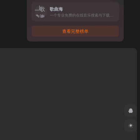
歌曲海
一个专业免费的在线音乐搜索与下载平台。
查看完整榜单